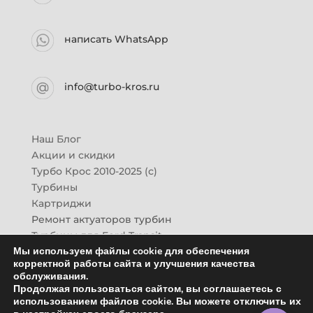
написать WhatsApp
info@turbo-kros.ru
Наш Блог
Акции и скидки
Турбо Крос 2010-2025 (с)
Турбины
Картриджи
Ремонт актуаторов турбин
Турбины для Ford Transit
Мы используем файлы cookie для обеспечения
Турбины для Mazda CX-7
корректной работы сайта и улучшения качества
Картридж для ГАЗон-Next
обслуживания.
Турбины HINO (Хино)
Продолжая пользоваться сайтом, вы соглашаетесь с
Купить новую турбину
использованием файлов cookie. Вы можете отключить их