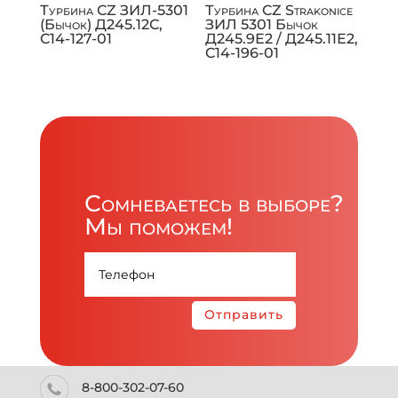
Турбина CZ ЗИЛ-5301
Турбина CZ Strakonice
(Бычок) Д245.12С,
ЗИЛ 5301 Бычок
C14-127-01
Д245.9Е2 / Д245.11Е2,
C14-196-01
Сомневаетесь в выборе?
Мы поможем!
Отправить
8-800-302-07-60