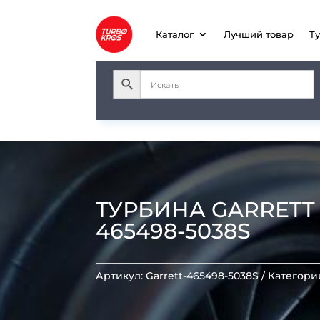
Каталог
Лучший товар
Т
ТУРБИНА GARRETT T
465498-5038S
Артикул:
Garrett-465498-5038S
Категори