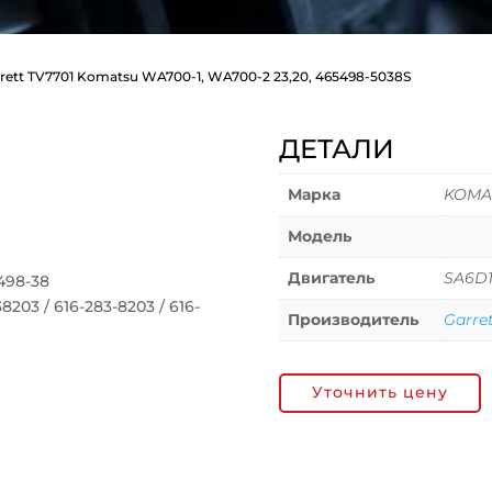
rrett TV7701 Komatsu WA700-1, WA700-2 23,20, 465498-5038S
ДЕТАЛИ
Марка
KOMA
Модель
Двигатель
SA6D1
498-38
03 / 616-283-8203 / 616-
Производитель
Garre
Уточнить цену