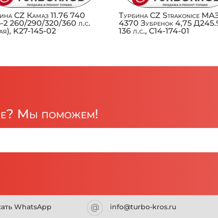
ина CZ Камаз 11.76 740
Турбина CZ Strakonice МА
-2 260/290/320/360 л.с.
4370 Зубренок 4,75 Д245.
ая), K27-145-02
136 л.с., C14-174-01
ре? Мы поможем!
сать WhatsApp
info@turbo-kros.ru