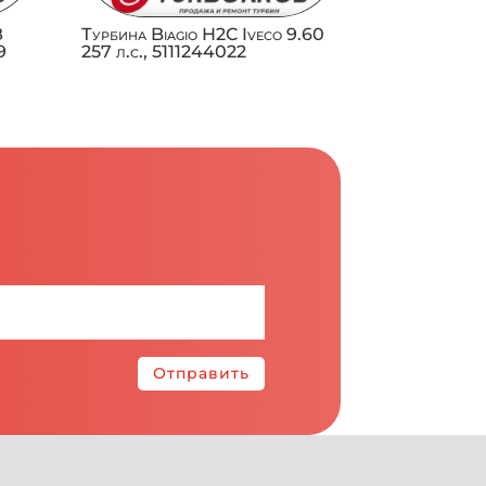
З
Турбина Biagio H2C Iveco 9.60
9
257 л.с., 5111244022
Отправить