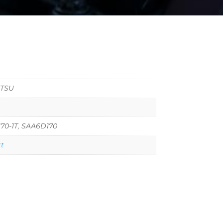
TSU
70-1T, SAA6D170
tt