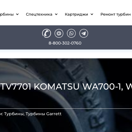
урбины
Спецтехника
Картриджи
Ремонт турбин
8-800-302-0760
V7701 KOMATSU WA700-1, WA
и:
Турбины
,
Турбины Garrett