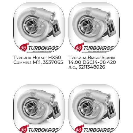
Турбина Holset HX50
Турбина Biagio Scania
Cummins M11, 3537065
14.00 DSC14-08 420
л.с., 5211348026