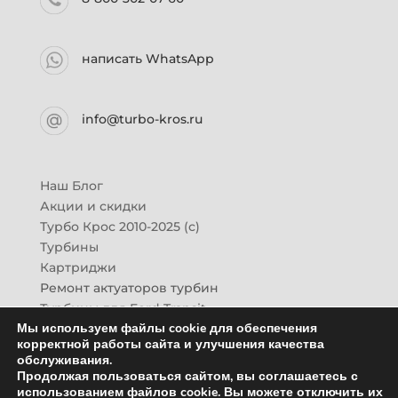
написать WhatsApp
info@turbo-kros.ru
Наш Блог
Акции и скидки
Турбо Крос 2010-2025 (с)
Турбины
Картриджи
Ремонт актуаторов турбин
Турбины для Ford Transit
Мы используем файлы cookie для обеспечения
Турбины для Mazda CX-7
корректной работы сайта и улучшения качества
Картридж для ГАЗон-Next
обслуживания.
Турбины HINO (Хино)
Продолжая пользоваться сайтом, вы соглашаетесь с
Купить новую турбину
использованием файлов cookie. Вы можете отключить их