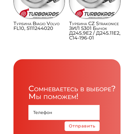
Турбина Biagio Volvo
Турбина CZ Strakonice
FL10, 5111244020
ЗИЛ 5301 Бычок
Д245.9Е2 / Д245.11Е2,
C14-196-01
Сомневаетесь в выборе?
Мы поможем!
Отправить