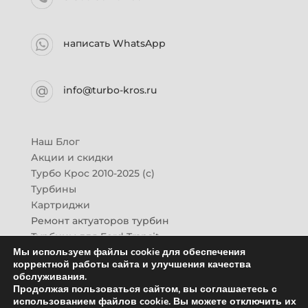
написать WhatsApp
info@turbo-kros.ru
Наш Блог
Акции и скидки
Турбо Крос 2010-2025 (с)
Турбины
Картриджи
Ремонт актуаторов турбин
Турбины для Ford Transit
Мы используем файлы cookie для обеспечения
Турбины для Mazda CX-7
корректной работы сайта и улучшения качества
Картридж для ГАЗон-Next
обслуживания.
Турбины HINO (Хино)
Продолжая пользоваться сайтом, вы соглашаетесь с
Купить новую турбину
использованием файлов cookie. Вы можете отключить их