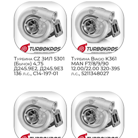
Турбина CZ ЗИЛ 5301
Турбина Biagio K361
(Бычок) 4,75
MAN F7/8/9/90
Д245.9Е2, Д245.9Е3
12.00/22.00 320-395
136 л.с., C14-197-01
л.с., 5211348027