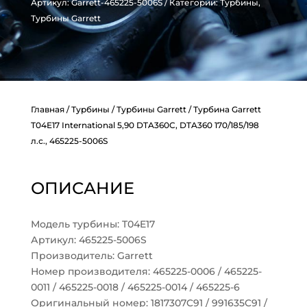
Артикул:
Garrett-465225-5006S
Категории:
Турбины
,
Турбины Garrett
Главная
/
Турбины
/
Турбины Garrett
/ Турбина Garrett
T04E17 International 5,90 DTA360C, DTA360 170/185/198
л.с., 465225-5006S
ОПИСАНИЕ
Модель турбины: T04E17
Артикул: 465225-5006S
Производитель: Garrett
Номер производителя: 465225-0006 / 465225-
0011 / 465225-0018 / 465225-0014 / 465225-6
Оригинальный номер: 1817307C91 / 991635C91 /