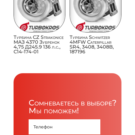
Турбина CZ Strakonice
Турбина Schwitzer
МАЗ 4370 Зубренок
4MFW Caterpillar
4,75 Д245.9 136 л.с.,
SR4, 3408, 3408B,
C14-174-01
187196
Сомневаетесь в выборе?
Мы поможем!