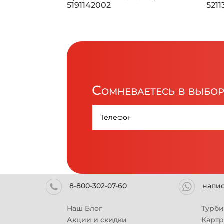
5191142002
521
Сомневаетесь в выбо
8-800-302-07-60
напи
Наш Блог
Турб
Акции и скидки
Карт