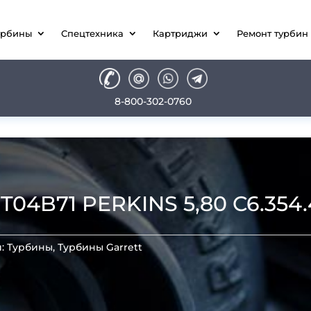
урбины
Спецтехника
Картриджи
Ремонт турбин
8-800-302-0760
4B71 PERKINS 5,80 C6.354.
и:
Турбины
,
Турбины Garrett