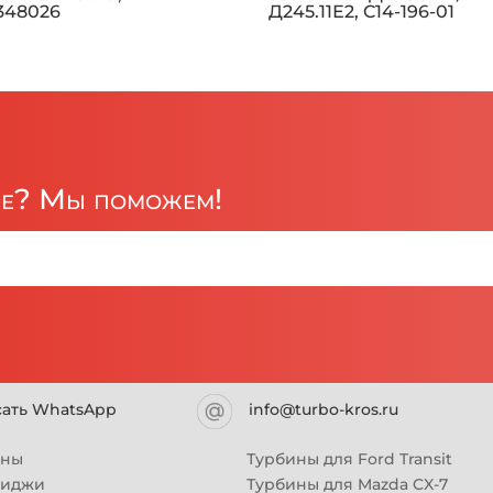
1348026
Д245.11Е2, C14-196-01
ре? Мы поможем!
сать WhatsApp
info@turbo-kros.ru
ины
Турбины для Ford Transit
риджи
Турбины для Mazda CX-7