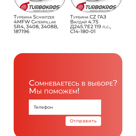
Турбина Schwitzer
Турбина CZ ГАЗ
4MFW Caterpillar
Валдай 4.75
SR4, 3408, 3408B,
Д245.7Е2 119 л.с.,
187196
C14-180-01
Сомневаетесь в выборе?
Мы поможем!
Отправить