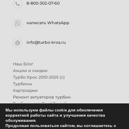
8-800-302-07-60
написать WhatsApp
info@turbo-kros.ru
Наш Блог
Акции и скидки
Турбо Крос 2010-2025 (с)
Турбины
Картриджи
Ремонт актуаторов турбин
Турбины для Ford Transit
Мы используем файлы cookie для обеспечения
Турбины для Mazda CX-7
корректной работы сайта и улучшения качества
Картридж для ГАЗон-Next
обслуживания.
Турбины HINO (Хино)
Продолжая пользоваться сайтом, вы соглашаетесь с