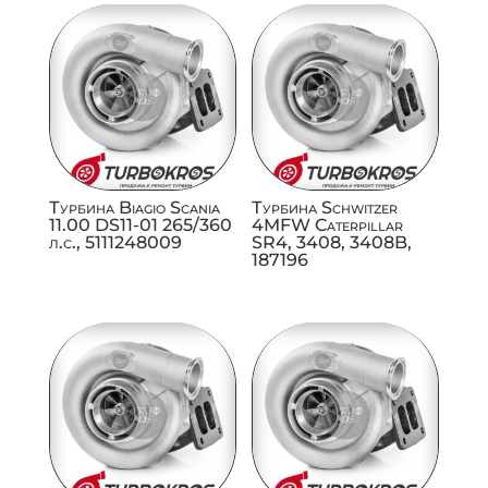
Турбина Biagio Scania
Турбина Schwitzer
11.00 DS11-01 265/360
4MFW Caterpillar
л.с., 5111248009
SR4, 3408, 3408B,
187196