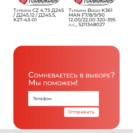
Турбина CZ 4,75 Д245
Турбина Biagio K361
/ Д245.12 / Д245.5,
MAN F7/8/9/90
K27-43-01
12.00/22.00 320-395
л.с., 5211348027
Сомневаетесь в выборе?
Мы поможем!
Отправить