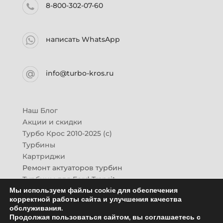
8-800-302-07-60
написать WhatsApp
info@turbo-kros.ru
Наш Блог
Акции и скидки
Турбо Крос 2010-2025 (с)
Турбины
Картриджи
Ремонт актуаторов турбин
Турбины для Ford Transit
Мы используем файлы cookie для обеспечения
Турбины для Mazda CX-7
корректной работы сайта и улучшения качества
Картридж для ГАЗон-Next
обслуживания.
Турбины HINO (Хино)
Продолжая пользоваться сайтом, вы соглашаетесь с