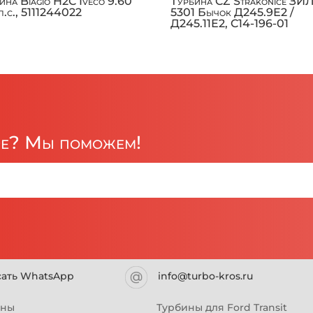
ина Biagio H2C Iveco 9.60
Турбина CZ Strakonice ЗИ
л.с., 5111244022
5301 Бычок Д245.9Е2 /
Д245.11Е2, C14-196-01
ре? Мы поможем!
сать WhatsApp
info@turbo-kros.ru
ины
Турбины для Ford Transit