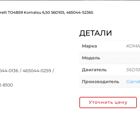
rett TO4B59 Komatsu 6,50 S6D105, 465044-5236S
ДЕТАЛИ
Марка
KOMA
Модель
Двигатель
S6D10
44-0136 / 465044-0259 /
Производитель
Garre
2-8100
Уточнить цену