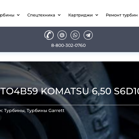
урбины
Спецтехника
Картриджи
Ремонт турбин
8-800-302-0760
O4B59 KOMATSU 6,50 S6D10
и:
Турбины
,
Турбины Garrett