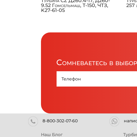
Турбина CZ Д260.4-17, Д260-
Турб
9.52 Гомсельмаш, Т-150, ЧТЗ,
257 
K27-61-05
Сомневаетесь в выбо
8-800-302-07-60
напи
Наш Блог
Турб