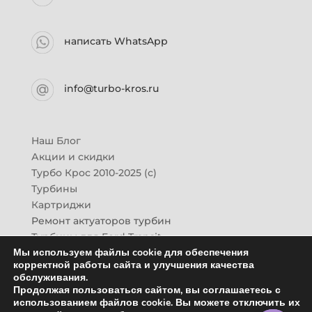
написать WhatsApp
info@turbo-kros.ru
Наш Блог
Акции и скидки
Турбо Крос 2010-2025 (с)
Турбины
Картриджи
Ремонт актуаторов турбин
Турбины для Ford Transit
Мы используем файлы cookie для обеспечения
Турбины для Mazda CX-7
корректной работы сайта и улучшения качества
Картридж для ГАЗон-Next
обслуживания.
Турбины HINO (Хино)
Продолжая пользоваться сайтом, вы соглашаетесь с
Купить новую турбину
использованием файлов cookie. Вы можете отключить их