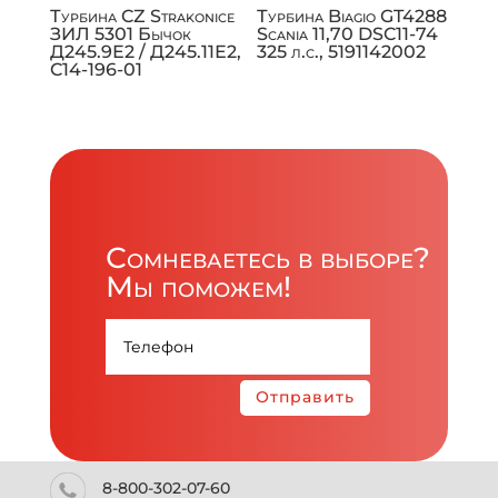
Турбина CZ Strakonice
Турбина Biagio GT4288
ЗИЛ 5301 Бычок
Scania 11,70 DSC11-74
Д245.9Е2 / Д245.11Е2,
325 л.с., 5191142002
C14-196-01
Сомневаетесь в выборе?
Мы поможем!
Отправить
8-800-302-07-60