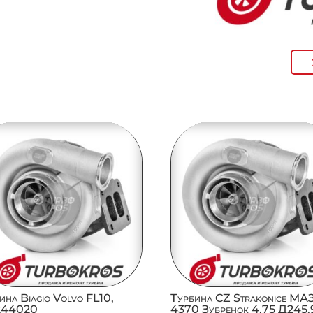
ина Biagio Volvo FL10,
Турбина CZ Strakonice МА
1244020
4370 Зубренок 4,75 Д245.