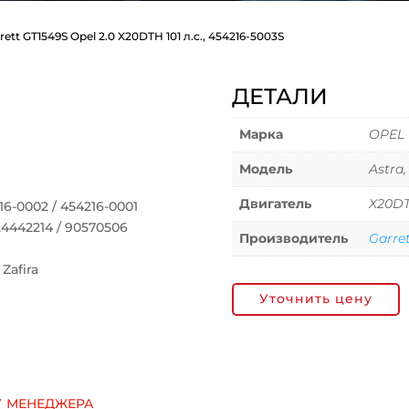
rett GT1549S Opel 2.0 X20DTH 101 л.с., 454216-5003S
ДЕТАЛИ
Марка
OPEL
Модель
Astra,
Двигатель
X20DT
6-0002 / 454216-0001
4442214 / 90570506
Производитель
Garre
Zafira
Уточнить цену
у менеджера