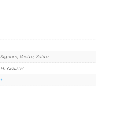
 Signum, Vectra, Zafira
H, Y20DTH
tt