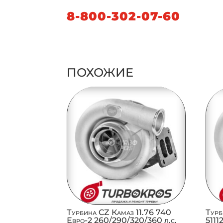
8-800-302-07-60
ПОХОЖИЕ
Турбина CZ Камаз 11.76 740
Турб
Евро-2 260/290/320/360 л.с.
511