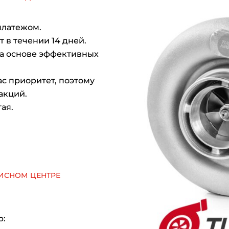
платежом.
 в течении 14 дней.
на основе эффективных
с приоритет, поэтому
акций.
ая.
исном центре
р: