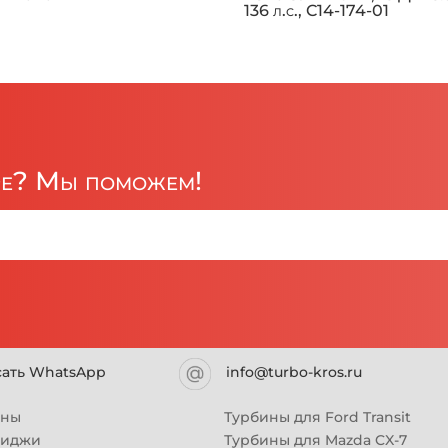
136 л.с., C14-174-01
ре? Мы поможем!
сать WhatsApp
info@turbo-kros.ru
ины
Турбины для Ford Transit
риджи
Турбины для Mazda CX-7