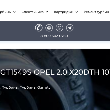
урбины
Спецтехника
Картриджи
Ремонт турбин
8-800-302-0760
1549S OPEL 2.0 X20DTH 101 
и:
Турбины
,
Турбины Garrett