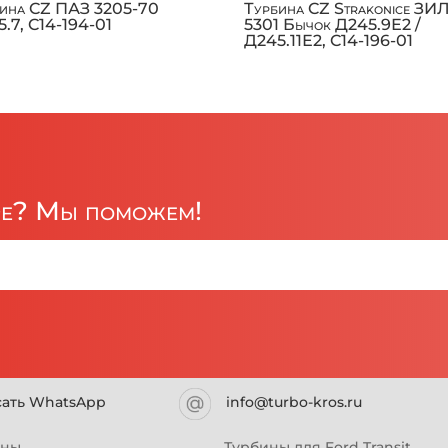
бина CZ ПАЗ 3205-70
Турбина CZ Strakonice ЗИ
.7, C14-194-01
5301 Бычок Д245.9Е2 /
Д245.11Е2, C14-196-01
ре? Мы поможем!
сать WhatsApp
info@turbo-kros.ru
ины
Турбины для Ford Transit