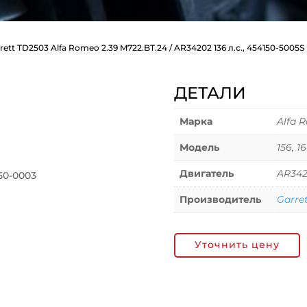
rett TD2503 Alfa Romeo 2.39 M722.BT.24 / AR34202 136 л.с., 454150-5005S
ДЕТАЛИ
Марка
Alfa 
Модель
156, 1
Двигатель
AR342
50-0003
Производитель
Garre
Уточнить цену