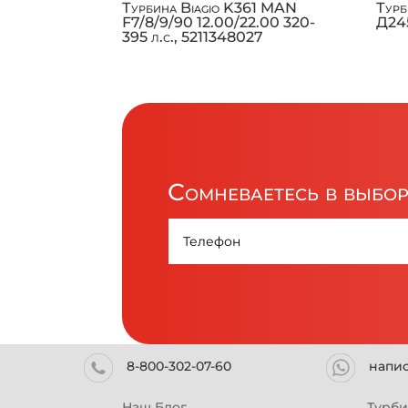
Турбина Biagio K361 MAN
Тур
F7/8/9/90 12.00/22.00 320-
Д245
395 л.с., 5211348027
Сомневаетесь в выбо
8-800-302-07-60
напи
Наш Блог
Турб