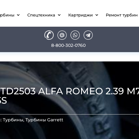
урбины
Спецтехника
Картриджи
Ремонт турбин
8-800-302-0760
D2503 ALFA ROMEO 2.39 M72
5S
и:
Турбины
,
Турбины Garrett