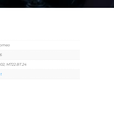
Romeo
66
02, M722.BT.24
tt