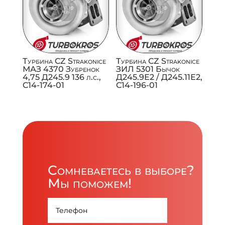
Турбина CZ Strakonice
Турбина CZ Strakonice
МАЗ 4370 Зубренок
ЗИЛ 5301 Бычок
4,75 Д245.9 136 л.с.,
Д245.9Е2 / Д245.11Е2,
C14-174-01
C14-196-01
Сомневаетесь в выборе?
Мы поможем!