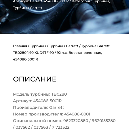
Артикул:
Garrett-454086-5001R
Категории:
Турбины
,
Турбины Garrett
Главная
/
Турбины
/
Турбины Garrett
/ Турбина Garrett
TB0280 1.90 XUD9TF 90 / 92 л.с. Восстановленная,
454086-5001R
ОПИСАНИЕ
Модель турбины: TB0280
Артикул: 454086-5001R
Производитель: Garrett
Номер производителя: 454086-0001
Оригинальный номер: 9623320880 / 9620155280
/ 037562 / 037563 / 71723522