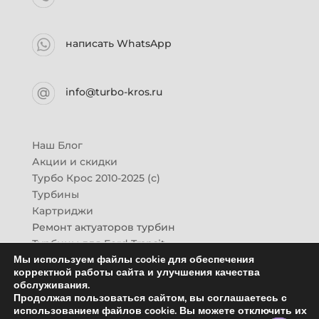
написать WhatsApp
info@turbo-kros.ru
Наш Блог
Акции и скидки
Турбо Крос 2010-2025 (с)
Турбины
Картриджи
Ремонт актуаторов турбин
Турбины для Ford Transit
Мы используем файлы cookie для обеспечения
Турбины для Mazda CX-7
корректной работы сайта и улучшения качества
Картридж для ГАЗон-Next
обслуживания.
Турбины HINO (Хино)
Продолжая пользоваться сайтом, вы соглашаетесь с
Купить новую турбину
использованием файлов cookie. Вы можете отключить их