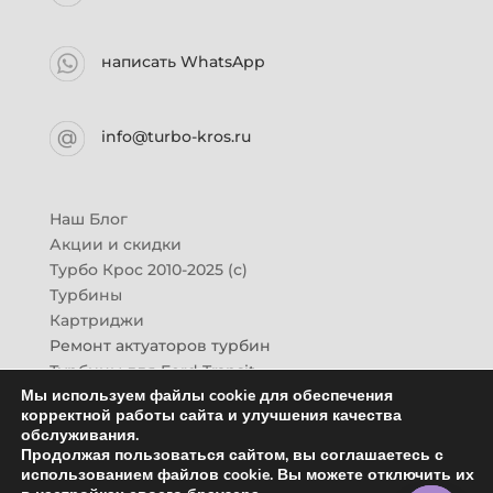
написать WhatsApp
info@turbo-kros.ru
Наш Блог
Акции и скидки
Турбо Крос 2010-2025 (с)
Турбины
Картриджи
Ремонт актуаторов турбин
Турбины для Ford Transit
Мы используем файлы cookie для обеспечения
Турбины для Mazda CX-7
корректной работы сайта и улучшения качества
Картридж для ГАЗон-Next
обслуживания.
Турбины HINO (Хино)
Продолжая пользоваться сайтом, вы соглашаетесь с
Купить новую турбину
использованием файлов cookie. Вы можете отключить их