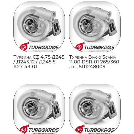
Турбина CZ 4,75 Д245
Турбина Biagio Scania
/ Д245.12 / Д245.5,
11.00 DS11-01 265/360
K27-43-01
л.с., 5111248009