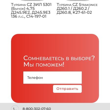
Турбина CZ ЗИЛ 5301
Турбина CZ Strakonice
(Бычок) 4,75
Д260.1 / Д260.2 /
Д245.9Е2, Д245.9Е3
Д260.8, K27-61-02
136 л.с., C14-197-01
Сомневаетесь в выборе?
Мы поможем!
Отправить
8-800-302-07-60