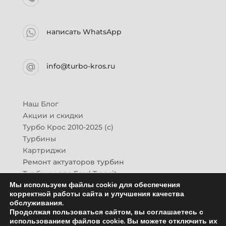
написать WhatsApp
info@turbo-kros.ru
Наш Блог
Акции и скидки
Турбо Крос 2010-2025 (с)
Турбины
Картриджи
Ремонт актуаторов турбин
Турбины для Ford Transit
Мы используем файлы cookie для обеспечения
Турбины для Mazda CX-7
корректной работы сайта и улучшения качества
Картридж для ГАЗон-Next
обслуживания.
Турбины HINO (Хино)
Продолжая пользоваться сайтом, вы соглашаетесь с
Купить новую турбину
использованием файлов cookie. Вы можете отключить их