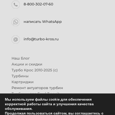
8-800-302-07-60
написать WhatsApp
info@turbo-kros.ru
Наш Блог
Акции и скидки
Турбо Крос 2010-2025 (с)
Турбины
Картриджи
Ремонт актуаторов турбин
Турбины для Ford Transit
Мы используем файлы cookie для обеспечения
Турбины для Mazda CX-7
корректной работы сайта и улучшения качества
Картридж для ГАЗон-Next
обслуживания.
Турбины HINO (Хино)
Продолжая пользоваться сайтом, вы соглашаетесь с