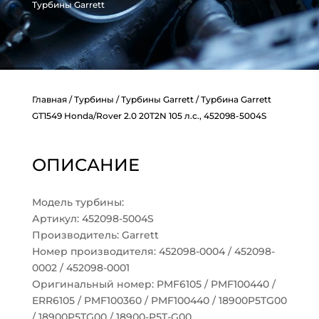
Турбины Garrett
Главная
/
Турбины
/
Турбины Garrett
/ Турбина Garrett
GT1549 Honda/Rover 2.0 20T2N 105 л.с., 452098-5004S
ОПИСАНИЕ
Модель турбины:
Артикул: 452098-5004S
Производитель: Garrett
Номер производителя: 452098-0004 / 452098-
0002 / 452098-0001
Оригинальный номер: PMF6105 / PMF100440 /
ERR6105 / PMF100360 / PMF100440 / 18900P5TG00
/ 18900P5TG00 / 18900-P5T-G00