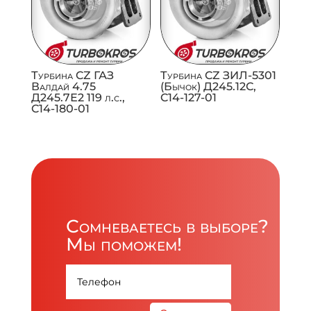
Турбина CZ ГАЗ
Турбина CZ ЗИЛ-5301
Валдай 4.75
(Бычок) Д245.12С,
Д245.7Е2 119 л.с.,
C14-127-01
C14-180-01
Сомневаетесь в выборе?
Мы поможем!