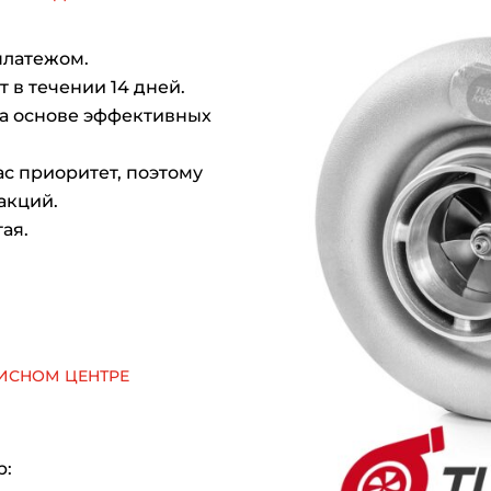
платежом.
 в течении 14 дней.
на основе эффективных
с приоритет, поэтому
акций.
ая.
исном центре
р: