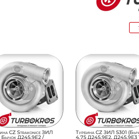
ина CZ Strakonice ЗИЛ
Турбина CZ ЗИЛ 5301 (Быч
 Бычок Д245.9Е2 /
4,75 Д245.9Е2, Д245.9Е3 