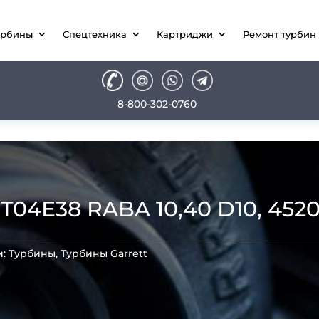
урбины
Спецтехника
Картриджи
Ремонт турбин
8-800-302-0760
04E38 RABA 10,40 D10, 452
и:
Турбины
,
Турбины Garrett