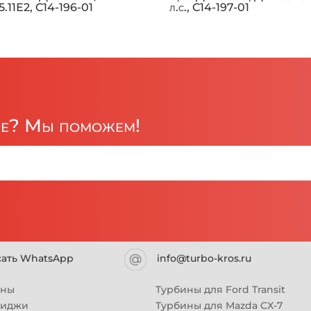
.11Е2, C14-196-01
л.с., C14-197-01
ре? Мы поможем!
сать WhatsApp
info@turbo-kros.ru
ины
Турбины для Ford Transit
риджи
Турбины для Mazda CX-7