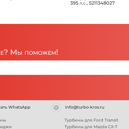
395 л.с., 5211348027
ре? Мы поможем!
сать WhatsApp
info@turbo-kros.ru
ины
Турбины для Ford Transit
риджи
Турбины для Mazda CX-7