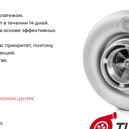
платежом.
 в течении 14 дней.
на основе эффективных
с приоритет, поэтому
акций.
ая.
исном центре
р: