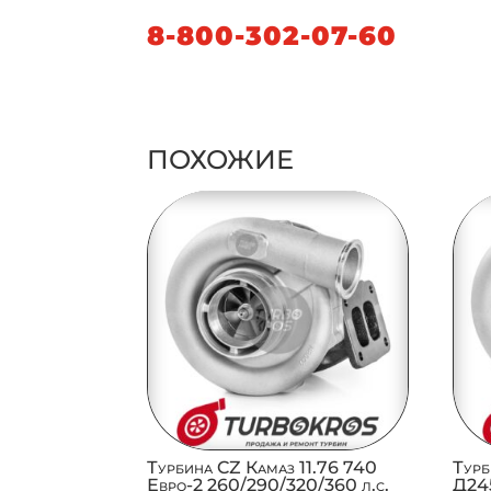
8-800-302-07-60
ПОХОЖИЕ
Турбина CZ Камаз 11.76 740
Турб
Евро-2 260/290/320/360 л.с.
Д245