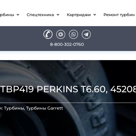
урбины
Спецтехника
Картриджи
Ремонт турбин
8-800-302-0760
BP419 PERKINS T6.60, 4520
и:
Турбины
,
Турбины Garrett