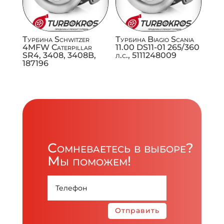
Турбина Schwitzer
Турбина Biagio Scania
4MFW Caterpillar
11.00 DS11-01 265/360
SR4, 3408, 3408B,
л.с., 5111248009
187196
Сомневаетесь в выборе?
Мы поможем!
Отправить