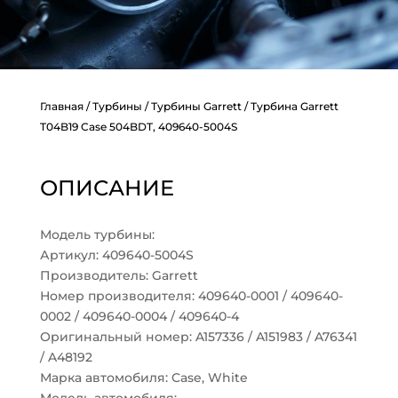
Главная
/
Турбины
/
Турбины Garrett
/ Турбина Garrett
T04B19 Case 504BDT, 409640-5004S
ОПИСАНИЕ
Модель турбины:
Артикул: 409640-5004S
Производитель: Garrett
Номер производителя: 409640-0001 / 409640-
0002 / 409640-0004 / 409640-4
Оригинальный номер: A157336 / A151983 / A76341
/ A48192
Марка автомобиля: Case, White