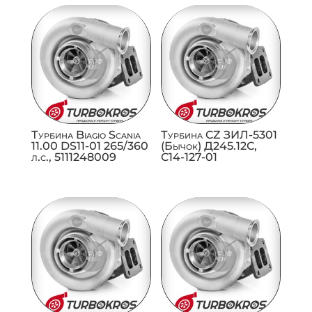
Турбина Biagio Scania
Турбина CZ ЗИЛ-5301
11.00 DS11-01 265/360
(Бычок) Д245.12С,
л.с., 5111248009
C14-127-01