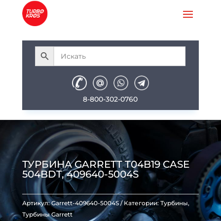
8-800-302-0760
ТУРБИНА GARRETT T04B19 CASE
504BDT, 409640-5004S
Артикул:
Garrett-409640-5004S
Категории:
Турбины
,
Турбины Garrett