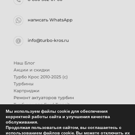
написать WhatsApp
info@turbo-kros.ru
Наш Блог
Акции и скидки
Турбо Крос 2010-2025 (с)
Турбины
Картриджи
Ремонт актуаторов турбин
Турбины для Ford Transit
Мы используем файлы cookie для обеспечения
Турбины для Mazda CX-7
корректной работы сайта и улучшения качества
Картридж для ГАЗон-Next
обслуживания.
Турбины HINO (Хино)
Продолжая пользоваться сайтом, вы соглашаетесь с
Купить новую турбину
использованием файлов cookie. Вы можете отключить их