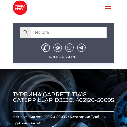
8-800-302-0760
ТУРБИНА GARRETT T1418
CATERPILLAR D353C, 402120-5009S
Артикул:
Garrett-402120-5009S
Категории:
Турбины
,
Турбины Garrett