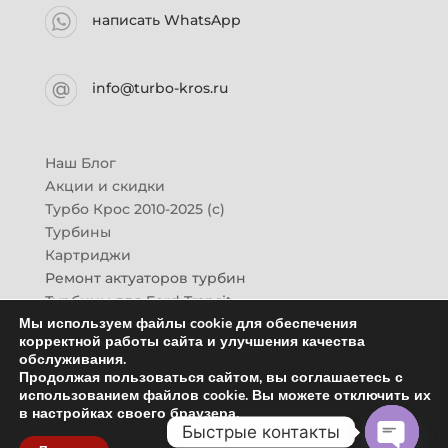
написать WhatsApp
info@turbo-kros.ru
Наш Блог
Акции и скидки
Турбо Крос 2010-2025 (с)
Турбины
Картриджи
Ремонт актуаторов турбин
Турбины для Ford Transit
Мы используем файлы cookie для обеспечения
Турбины для Mazda CX-7
корректной работы сайта и улучшения качества
Картридж для ГАЗон-Next
обслуживания.
Турбины HINO (Хино)
Продолжая пользоваться сайтом, вы соглашаетесь с
Купить новую турбину
использованием файлов cookie. Вы можете отключить их
в настройках своего браузера.
Контакты
Быстрые контакты
Оптовикам