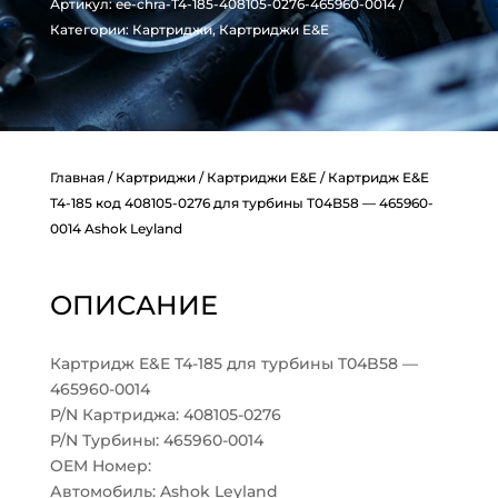
Артикул:
ee-chra-T4-185-408105-0276-465960-0014
Категории:
Картриджи
,
Картриджи E&E
Главная
/
Картриджи
/
Картриджи E&E
/ Картридж E&E
T4-185 код 408105-0276 для турбины T04B58 — 465960-
0014 Ashok Leyland
ОПИСАНИЕ
Картридж E&E T4-185 для турбины T04B58 —
465960-0014
P/N Картриджа: 408105-0276
P/N Турбины: 465960-0014
OEM Номер:
Автомобиль: Ashok Leyland