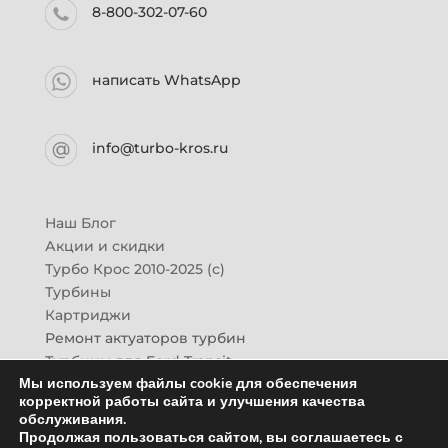
8-800-302-07-60
написать WhatsApp
info@turbo-kros.ru
Наш Блог
Акции и скидки
Турбо Крос 2010-2025 (с)
Турбины
Картриджи
Ремонт актуаторов турбин
Турбины для Ford Transit
Мы используем файлы cookie для обеспечения
Турбины для Mazda CX-7
корректной работы сайта и улучшения качества
Картридж для ГАЗон-Next
обслуживания.
Турбины HINO (Хино)
Продолжая пользоваться сайтом, вы соглашаетесь с