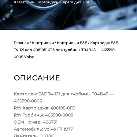
Категории:
Картриджи
,
Картриджи E&E
Главная
/
Картриджи
/
Картриджи E&E
/ Картридж E&E
T4-121 код 408105-0113 для турбины T04B45 — 465590-
0005 Volvo
ОПИСАНИЕ
Картридж E&E T4-121 для турбины T04B45 —
465590-0005
P/N Картриджа: 408105-0113
P/N Турбины: 465590-0005
OEM Номер: 466731
Автомобиль: Volvo F7 1977
Двигатель: TD70F