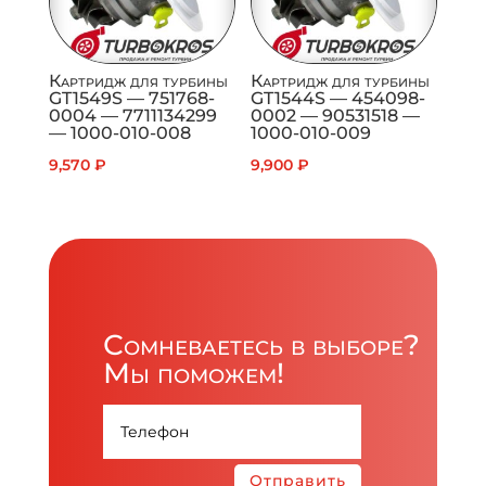
Картридж для турбины
Картридж для турбины
GT1549S — 751768-
GT1544S — 454098-
0004 — 7711134299
0002 — 90531518 —
— 1000-010-008
1000-010-009
9,570
₽
9,900
₽
Сомневаетесь в выборе?
Мы поможем!
Отправить