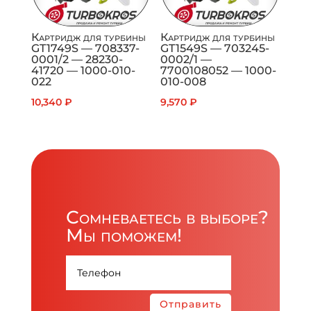
Картридж для турбины
Картридж для турбины
GT1749S — 708337-
GT1549S — 703245-
0001/2 — 28230-
0002/1 —
41720 — 1000-010-
7700108052 — 1000-
022
010-008
10,340
₽
9,570
₽
Сомневаетесь в выборе?
Мы поможем!
Отправить