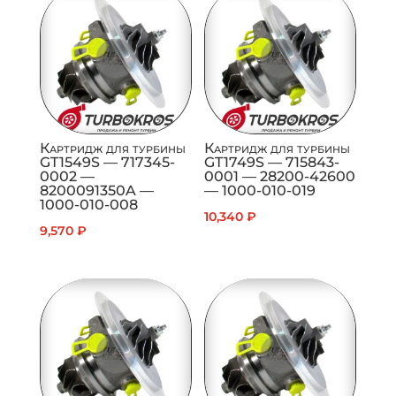
Картридж для турбины
Картридж для турбины
GT1549S — 717345-
GT1749S — 715843-
0002 —
0001 — 28200-42600
8200091350A —
— 1000-010-019
1000-010-008
10,340
₽
9,570
₽