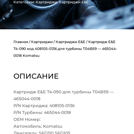
Категории:
Картриджи
,
Картриджи E&E
Главная
/
Картриджи
/
Картриджи E&E
/ Картридж E&E
T4-090 код 408105-0136 для турбины T04B59 — 465044-
0018 Komatsu
ОПИСАНИЕ
Картридж E&E T4-090 для турбины T04B59 —
465044-0018
P/N Картриджа: 408105-0136
P/N Турбины: 465044-0018
OEM Номер:
Автомобиль: Komatsu
Двигатель: S6D110 S6D105