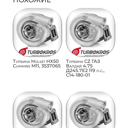
Турбина Holset HX50
Турбина CZ ГАЗ
Cummins M11, 3537065
Валдай 4.75
Д245.7Е2 119 л.с.,
C14-180-01