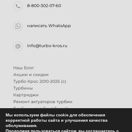
8-800-302-07-60
написать WhatsApp
info@turbo-kros.ru
Наш Блог
Акции и скидки
Турбо Крос 2010-2025 (с)
Турбины
Картриджи
Ремонт актуаторов турбин
Турбины для Ford Transit
Мы используем файлы cookie для обеспечения
Турбины для Mazda CX-7
корректной работы сайта и улучшения качества
Картридж для ГАЗон-Next
обслуживания.
Турбины HINO (Хино)
Продолжая пользоваться сайтом, вы соглашаетесь с