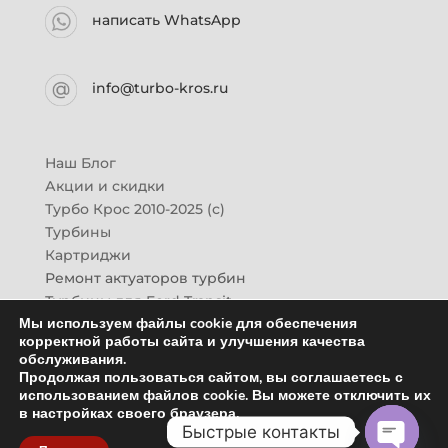
написать WhatsApp
info@turbo-kros.ru
Наш Блог
Акции и скидки
Турбо Крос 2010-2025 (с)
Турбины
Картриджи
Ремонт актуаторов турбин
Турбины для Ford Transit
Мы используем файлы cookie для обеспечения
Турбины для Mazda CX-7
корректной работы сайта и улучшения качества
Картридж для ГАЗон-Next
обслуживания.
Турбины HINO (Хино)
Продолжая пользоваться сайтом, вы соглашаетесь с
Купить новую турбину
использованием файлов cookie. Вы можете отключить их
в настройках своего браузера.
Контакты
Быстрые контакты
Оптовикам