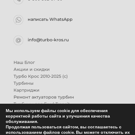
написать WhatsApp
info@turbo-kros.ru
Наш Блог
Акции и скидки
Турбо Крос 2010-2025 (с)
Турбины
Картриджи
Ремонт актуаторов турбин
Турбины для Ford Transit
Мы используем файлы cookie для обеспечения
Турбины для Mazda CX-7
корректной работы сайта и улучшения качества
Картридж для ГАЗон-Next
обслуживания.
Турбины HINO (Хино)
Продолжая пользоваться сайтом, вы соглашаетесь с
Купить новую турбину
использованием файлов cookie. Вы можете отключить их