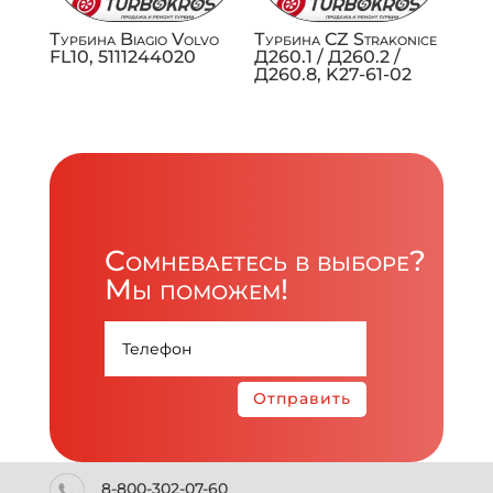
Турбина Biagio Volvo
Турбина CZ Strakonice
FL10, 5111244020
Д260.1 / Д260.2 /
Д260.8, K27-61-02
Сомневаетесь в выборе?
Мы поможем!
Отправить
8-800-302-07-60