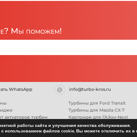
ре? Мы поможем!
сать WhatsApp
info@turbo-kros.ru
ины
Турбины для Ford Transit
риджи
Турбины для Mazda CX-7
т актуаторов турбин
Картридж для ГАЗон-Next
Турбины HINO (Хино)
ектной работы сайта и улучшения качества обслуживания.
с использованием файлов cookie. Вы можете отключить их в 
Купить новую турбину