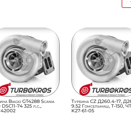
ина Biagio GT4288 Scania
Турбина CZ Д260.4-17, Д2
0 DSC11-74 325 л.с.,
9.52 Гомсельмаш, Т-150, Ч
1142002
K27-61-05