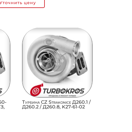
Уточнить цену
60-
Турбина CZ Strakonice Д260.1 /
ТЗ,
Д260.2 / Д260.8, K27-61-02