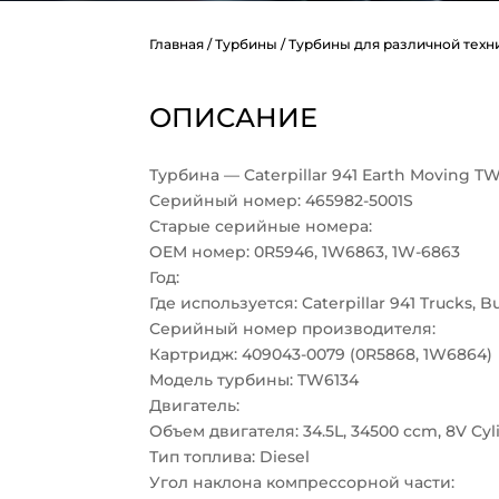
Главная
/
Турбины
/
Турбины для различной техн
ОПИСАНИЕ
Турбина — Caterpillar 941 Earth Moving T
Серийный номер: 465982-5001S
Старые серийные номера:
OEM номер: 0R5946, 1W6863, 1W-6863
Год:
Где используется: Caterpillar 941 Trucks, B
Серийный номер производителя:
Картридж: 409043-0079 (0R5868, 1W6864)
Модель турбины: TW6134
Двигатель:
Объем двигателя: 34.5L, 34500 ccm, 8V Cyl
Тип топлива: Diesel
Угол наклона компрессорной части: