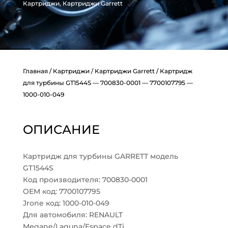
Картриджи
,
Картриджи Garrett
Главная
/
Картриджи
/
Картриджи Garrett
/ Картридж
для турбины GT1544S — 700830-0001 — 7700107795 —
1000-010-049
ОПИСАНИЕ
Картридж для турбины GARRETT модель
GT1544S
Код производителя: 700830-0001
OEM код: 7700107795
Jrone код: 1000-010-049
Для автомобиля: RENAULT
Megane/Laguna/Espace dTi