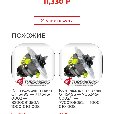
11,330
₽
Уточнить цену
ПОХОЖИЕ
Картридж для турбины
Картридж для турбины
GT1549S — 717345-
GT1549S — 703245-
0002 —
0002/1 —
8200091350A —
7700108052 — 1000-
1000-010-008
010-008
9,570
₽
9,570
₽