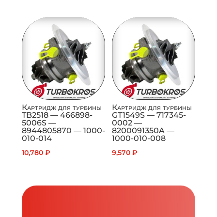
Картридж для турбины
Картридж для турбины
TB2518 — 466898-
GT1549S — 717345-
5006S —
0002 —
8944805870 — 1000-
8200091350A —
010-014
1000-010-008
10,780
₽
9,570
₽