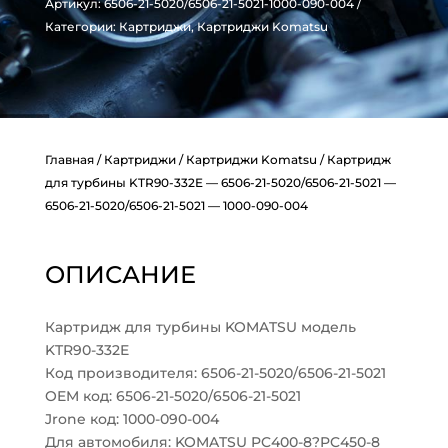
Артикул:
6506-21-5020/6506-21-5021-1000-090-004
Категории:
Картриджи
,
Картриджи Komatsu
Главная
/
Картриджи
/
Картриджи Komatsu
/ Картридж
для турбины KTR90-332E — 6506-21-5020/6506-21-5021 —
6506-21-5020/6506-21-5021 — 1000-090-004
ОПИСАНИЕ
Картридж для турбины KOMATSU модель
KTR90-332E
Код производителя: 6506-21-5020/6506-21-5021
OEM код: 6506-21-5020/6506-21-5021
Jrone код: 1000-090-004
Для автомобиля: KOMATSU PC400-8?PC450-8