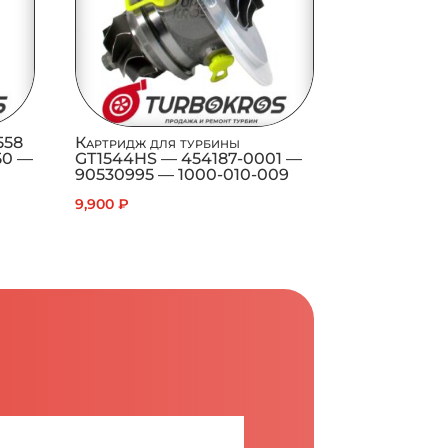
558
Картридж для турбины
50 —
GT1544HS — 454187-0001 —
90530995 — 1000-010-009
9,900
₽