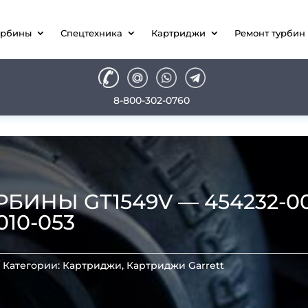
урбины
Спецтехника
Картриджи
Ремонт турбин
8-800-302-0760
ИНЫ GT1549V — 454232-000
010-053
Категории:
Картриджи
,
Картриджи Garrett