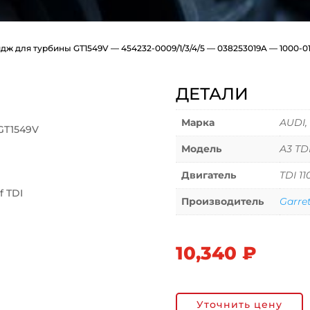
дж для турбины GT1549V — 454232-0009/1/3/4/5 — 038253019A — 1000-0
ДЕТАЛИ
Марка
AUDI,
GT1549V
Модель
A3 TDI
Двигатель
TDI 11
f TDI
Производитель
Garre
10,340
₽
Уточнить цену