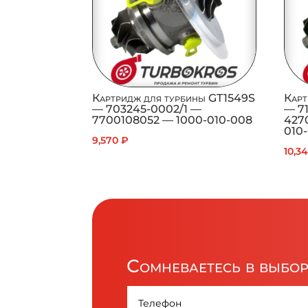
Картридж для турбины GT1549S
Карт
— 703245-0002/1 —
— 7
7700108052 — 1000-010-008
427
010
9,570
₽
10,3
Сомневаетесь в выбо