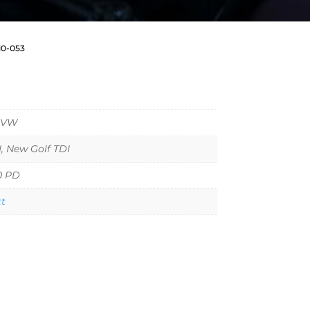
10-053
 VW
, New Golf TDI
0 PD
tt