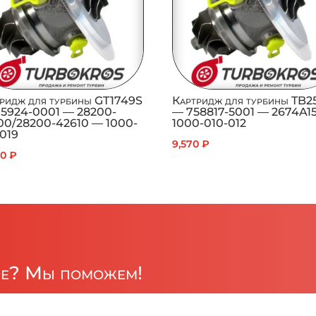
ридж для турбины GT1749S
Картридж для турбины TB2
15924-0001 — 28200-
— 758817-5001 — 2674A1
00/28200-42610 — 1000-
1000-010-012
-019
9,570
₽
40
₽
ре? Мы поможем!