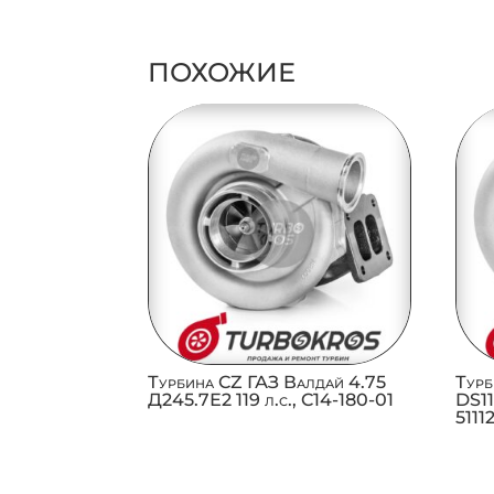
ПОХОЖИЕ
Турбина CZ ГАЗ Валдай 4.75
Турб
Д245.7Е2 119 л.с., C14-180-01
DS11
511