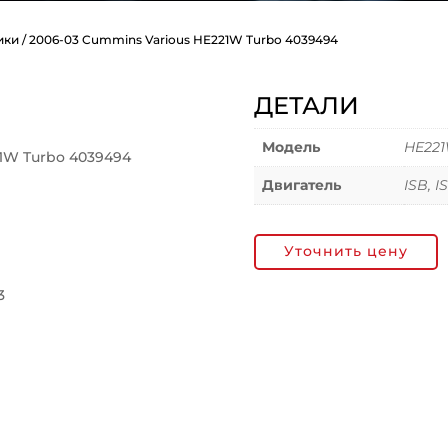
ики
/ 2006-03 Cummins Various HE221W Turbo 4039494
ДЕТАЛИ
Модель
HE22
1W Turbo 4039494
Двигатель
ISB, I
Уточнить цену
3