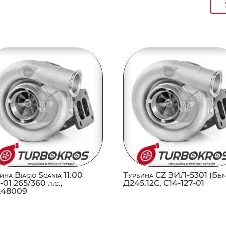
ина Biagio Scania 11.00
Турбина CZ ЗИЛ-5301 (Быч
-01 265/360 л.с.,
Д245.12С, C14-127-01
1248009