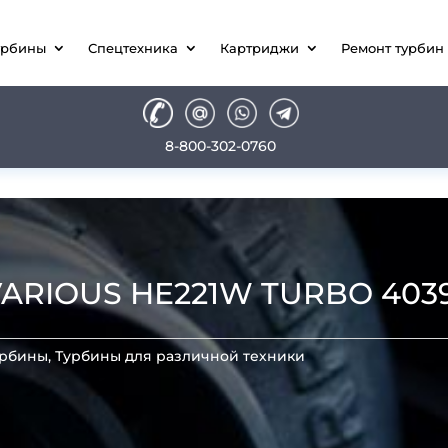
урбины
Спецтехника
Картриджи
Ремонт турбин
8-800-302-0760
VARIOUS HE221W TURBO 403
урбины
,
Турбины для различной техники