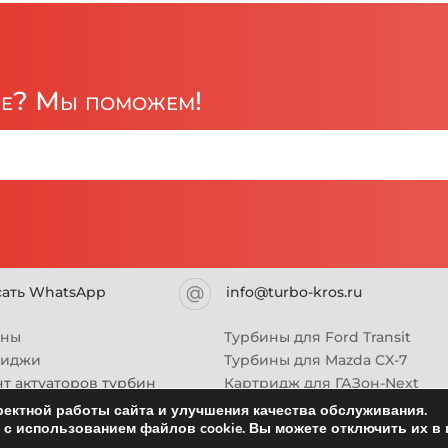
ре? Мы поможем!
сать WhatsApp
info@turbo-kros.ru
ины
Турбины для Ford Transit
риджи
Турбины для Mazda CX-7
т актуаторов турбин
Картридж для ГАЗон-Next
Турбины HINO (Хино)
ектной работы сайта и улучшения качества обслуживания.
с использованием файлов cookie. Вы можете отключить их в 
Купить новую турбину