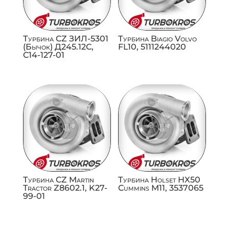
Турбина CZ ЗИЛ-5301
Турбина Biagio Volvo
(Бычок) Д245.12С,
FL10, 5111244020
C14-127-01
Турбина CZ Martin
Турбина Holset HX50
Tractor Z8602.1, K27-
Cummins M11, 3537065
99-01