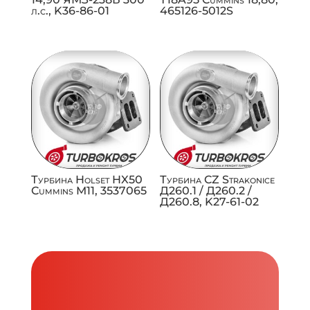
л.с., K36-86-01
465126-5012S
Турбина Holset HX50
Турбина CZ Strakonice
Cummins M11, 3537065
Д260.1 / Д260.2 /
Д260.8, K27-61-02