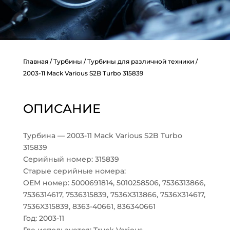
Главная
/
Турбины
/
Турбины для различной техники
/
2003-11 Mack Various S2B Turbo 315839
ОПИСАНИЕ
Турбина — 2003-11 Mack Various S2B Turbo
315839
Серийный номер: 315839
Старые серийные номера:
OEM номер: 5000691814, 5010258506, 7536313866,
7536314617, 7536315839, 7536X313866, 7536X314617,
7536X315839, 8363-40661, 836340661
Год: 2003-11