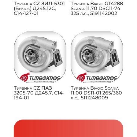
Турбина CZ ЗИЛ-5301
Турбина Biagio GT4288
(Бычок) Д245.12С,
Scania 11,70 DSC11-74
C14-127-01
325 л.с., 5191142002
Турбина CZ ПАЗ
Турбина Biagio Scania
3205-70 Д245.7, C14-
11.00 DS11-01 265/360
194-01
л.с., 5111248009