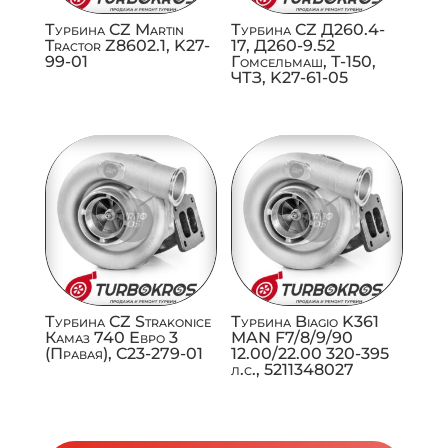
Турбина CZ Martin
Турбина CZ Д260.4-
Tractor Z8602.1, K27-
17, Д260-9.52
99-01
Гомсельмаш, Т-150,
ЧТЗ, K27-61-05
Турбина CZ Strakonice
Турбина Biagio K361
Камаз 740 Евро 3
MAN F7/8/9/90
(Правая), C23-279-01
12.00/22.00 320-395
л.с., 5211348027