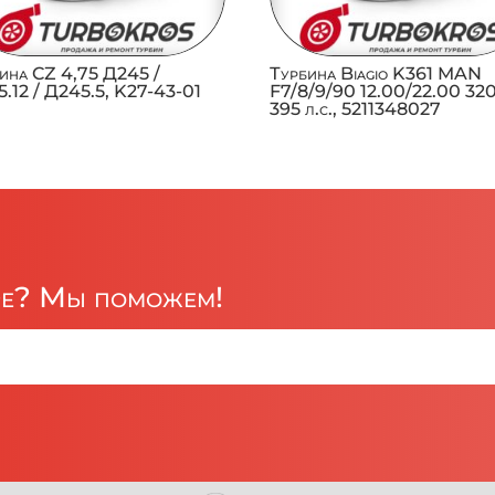
ина CZ 4,75 Д245 /
Турбина Biagio K361 MAN
.12 / Д245.5, K27-43-01
F7/8/9/90 12.00/22.00 32
395 л.с., 5211348027
ре? Мы поможем!