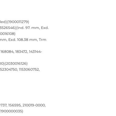
led)(1900011279)
3526546)(Ind. 97. mm, Exd.
00016108)
 mm, Exd. 108.38 mm, Trm
 168084, 183472, 143144-
00)(2030016126)
52304750, 1153060752,
9737, 1S6595, 210019-0000,
)(1900000035)