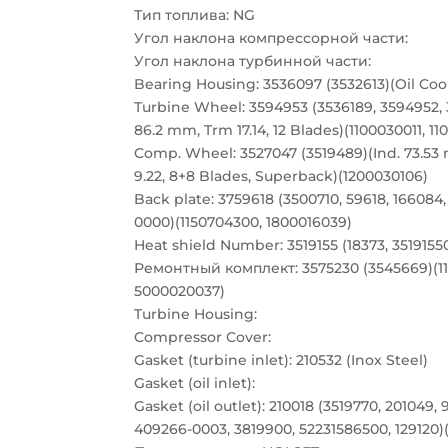
Тип топлива: NG
Угол наклона компрессорной части:
Угол наклона турбинной части:
Bearing Housing: 3536097 (3532613)(Oil Coo
Turbine Wheel: 3594953 (3536189, 3594952, 
86.2 mm, Trm 17.14, 12 Blades)(1100030011, 11
Comp. Wheel: 3527047 (3519489)(Ind. 73.53
9.22, 8+8 Blades, Superback)(1200030106)
Back plate: 3759618 (3500710, 59618, 166084,
0000)(1150704300, 1800016039)
Heat shield Number: 3519155 (18373, 3519155
Ремонтный комплект: 3575230 (3545669)(11
5000020037)
Turbine Housing:
Compressor Cover:
Gasket (turbine inlet): 210532 (Inox Steel)
Gasket (oil inlet):
Gasket (oil outlet): 210018 (3519770, 201049, 
409266-0003, 3819900, 52231586500, 129120