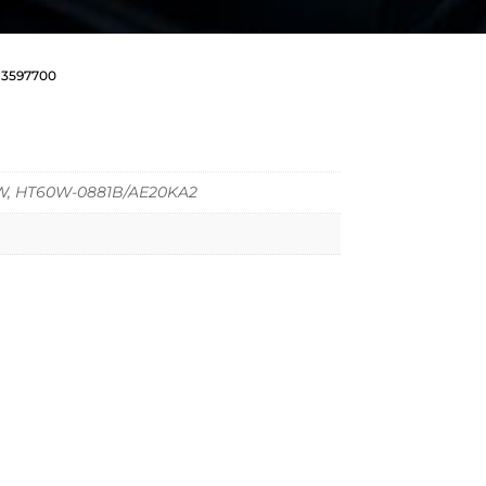
 3597700
, HT60W-0881B/AE20KA2