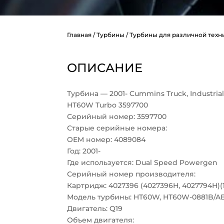
Главная
/
Турбины
/
Турбины для различной техн
ОПИСАНИЕ
Турбина — 2001- Cummins Truck, Industri
HT60W Turbo 3597700
Серийный номер: 3597700
Старые серийные номера:
OEM номер: 4089084
Год: 2001-
Где используется: Dual Speed Powergen
Серийный номер производителя:
Картридж: 4027396 (4027396H, 4027794H)(
Модель турбины: HT60W, HT60W-0881B/A
Двигатель: Q19
Объем двигателя: