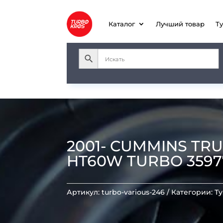
Каталог
Лучший товар
Т
2001- CUMMINS TR
HT60W TURBO 3597
Артикул:
turbo-various-246
Категории:
Т