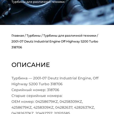
Турбины для различной техники
Главная
/
Турбины
/
Турбины для различной техники
/
2001-07 Deutz Industrial Engine Off Highway S200 Turbo
318706
ОПИСАНИЕ
Турбина — 2001-07 Deutz Industrial Engine, Off
Highway S200 Turbo 318706
Серийный номер: 318706
Старые серийные номера:
OEM номер: 04258679KZ, 04258309KZ,
4258679KZ, 4258309KZ, 04282637, 4282637KZ,
04282637KZ, 20492757, 20515585