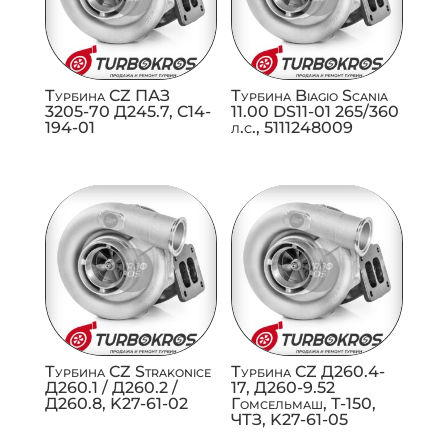
Турбина CZ ПАЗ
Турбина Biagio Scania
3205-70 Д245.7, C14-
11.00 DS11-01 265/360
194-01
л.с., 5111248009
Турбина CZ Strakonice
Турбина CZ Д260.4-
Д260.1 / Д260.2 /
17, Д260-9.52
Д260.8, K27-61-02
Гомсельмаш, Т-150,
ЧТЗ, K27-61-05