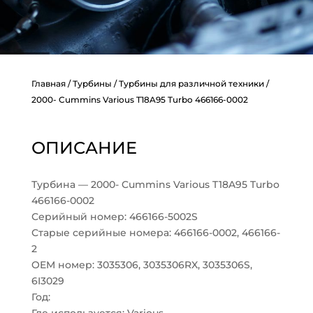
Главная
/
Турбины
/
Турбины для различной техники
/
2000- Cummins Various T18A95 Turbo 466166-0002
ОПИСАНИЕ
Турбина — 2000- Cummins Various T18A95 Turbo
466166-0002
Серийный номер: 466166-5002S
Старые серийные номера: 466166-0002, 466166-
2
OEM номер: 3035306, 3035306RX, 3035306S,
6I3029
Год: