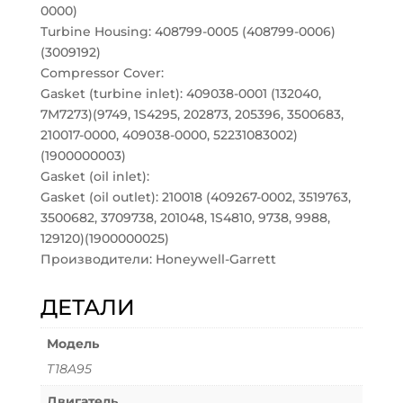
0000)
Turbine Housing: 408799-0005 (408799-0006)
(3009192)
Compressor Cover:
Gasket (turbine inlet): 409038-0001 (132040,
7M7273)(9749, 1S4295, 202873, 205396, 3500683,
210017-0000, 409038-0000, 52231083002)
(1900000003)
Gasket (oil inlet):
Gasket (oil outlet): 210018 (409267-0002, 3519763,
3500682, 3709738, 201048, 1S4810, 9738, 9988,
129120)(1900000025)
Производители: Honeywell-Garrett
ДЕТАЛИ
Модель
T18A95
Двигатель