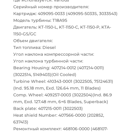
Где используется: Various
Серийный номер производителя:
Картридж: 409095-0033 (409095-5033S, 3033543)
Модель турбины: T18A95
Двигатель: KT-1150-L, KT-1150-C, KT-1150-P, KTA-
1150-GS/GC
Объем двигателя:
Тип топлива: Diesel
Угол наклона компрессорной части:
Угол наклона турбинной части:
Bearing Housing: 407214-0012 (407214-0011)
(3022514, 5149403)(Oil Cooled)
Turbine Wheel: 410343-0001 (3022505, 75124631)
(Ind. 95.18 mm, Exd. 126.64 mm, 11 Blades)
Comp. Wheel: 409257-0003 (3022504)(Ind. 86.9
mm, Exd. 127.48 mm, 6+6 Blades, Superback)
Back plate: 407215-0011 (3022503)
Heat shield Number: 407566-0000 (202852,
637413)
Ремонтный комплект: 468106-0000 (468107-