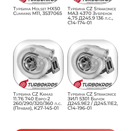
Турбина Holset HX50
Турбина CZ Strakonice
Cummins M11, 3537065
МАЗ 4370 Зубренок
4,75 Д245.9 136 л.с.,
C14-174-01
Турбина CZ Камаз
Турбина CZ Strakonice
11.76 740 Евро-2
ЗИЛ 5301 Бычок
260/290/320/360 л.с.
Д245.9Е2 / Д245.11Е2,
(Правая), K27-145-01
C14-196-01