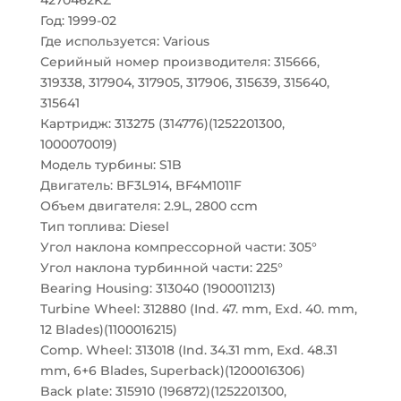
4270462KZ
Год: 1999-02
Где используется: Various
Серийный номер производителя: 315666,
319338, 317904, 317905, 317906, 315639, 315640,
315641
Картридж: 313275 (314776)(1252201300,
1000070019)
Модель турбины: S1B
Двигатель: BF3L914, BF4M1011F
Объем двигателя: 2.9L, 2800 ccm
Тип топлива: Diesel
Угол наклона компрессорной части: 305°
Угол наклона турбинной части: 225°
Bearing Housing: 313040 (1900011213)
Turbine Wheel: 312880 (Ind. 47. mm, Exd. 40. mm,
12 Blades)(1100016215)
Comp. Wheel: 313018 (Ind. 34.31 mm, Exd. 48.31
mm, 6+6 Blades, Superback)(1200016306)
Back plate: 315910 (196872)(1252201300,