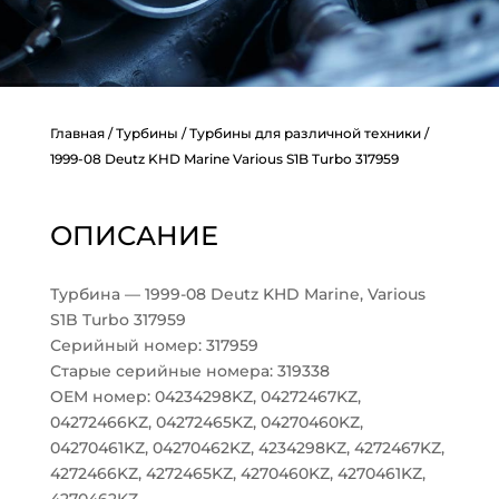
Главная
/
Турбины
/
Турбины для различной техники
/
1999-08 Deutz KHD Marine Various S1B Turbo 317959
ОПИСАНИЕ
Турбина — 1999-08 Deutz KHD Marine, Various
S1B Turbo 317959
Серийный номер: 317959
Старые серийные номера: 319338
OEM номер: 04234298KZ, 04272467KZ,
04272466KZ, 04272465KZ, 04270460KZ,
04270461KZ, 04270462KZ, 4234298KZ, 4272467KZ,
4272466KZ, 4272465KZ, 4270460KZ, 4270461KZ,