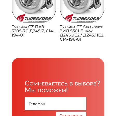
Турбина CZ ПАЗ
Турбина CZ Strakonice
3205-70 Д245.7, C14-
ЗИЛ 5301 Бычок
194-01
Д245.9Е2 / Д245.11Е2,
C14-196-01
Сомневаетесь в выборе?
Мы поможем!
Отправить