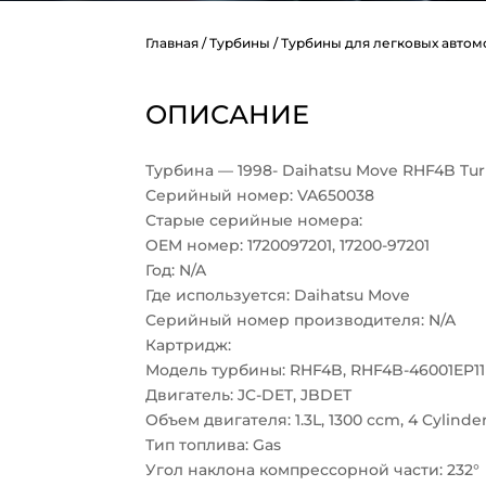
Главная
/
Турбины
/
Турбины для легковых авто
ОПИСАНИЕ
Турбина — 1998- Daihatsu Move RHF4B Tu
Серийный номер: VA650038
Старые серийные номера:
OEM номер: 1720097201, 17200-97201
Год: N/A
Где используется: Daihatsu Move
Серийный номер производителя: N/A
Картридж:
Модель турбины: RHF4B, RHF4B-46001EP
Двигатель: JC-DET, JBDET
Объем двигателя: 1.3L, 1300 ccm, 4 Cylinde
Тип топлива: Gas
Угол наклона компрессорной части: 232°