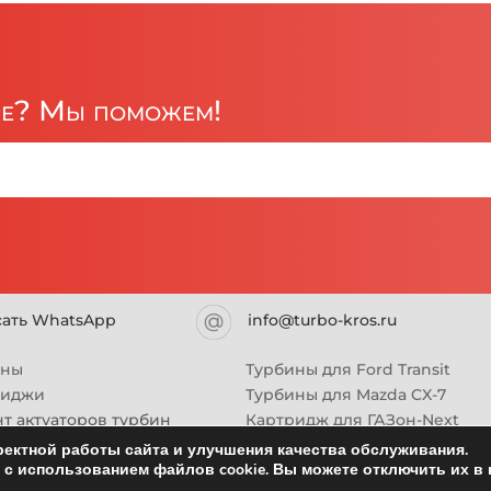
ре? Мы поможем!
сать WhatsApp
info@turbo-kros.ru
ины
Турбины для Ford Transit
риджи
Турбины для Mazda CX-7
т актуаторов турбин
Картридж для ГАЗон-Next
Турбины HINO (Хино)
ектной работы сайта и улучшения качества обслуживания.
с использованием файлов cookie. Вы можете отключить их в 
Купить новую турбину