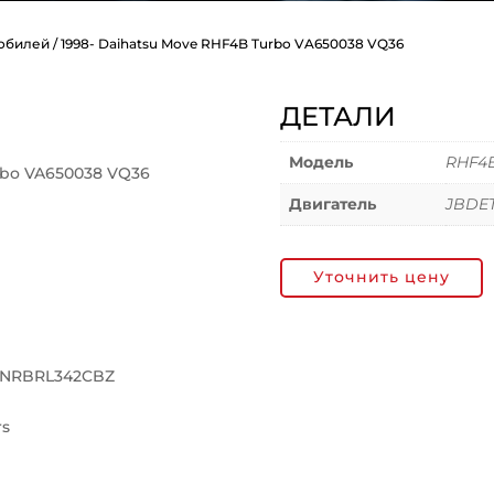
мобилей
/ 1998- Daihatsu Move RHF4B Turbo VA650038 VQ36
ДЕТАЛИ
Модель
RHF4B
rbo VA650038 VQ36
Двигатель
JBDET
Уточнить цену
11NRBRL342CBZ
rs