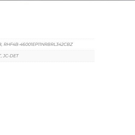
, RHF4B-46001EP11NRBRL342CBZ
, JC-DET