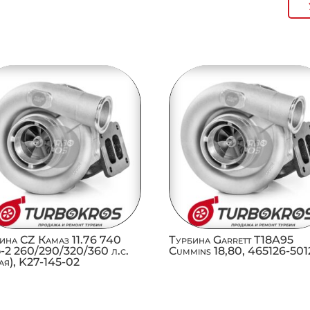
ина CZ Камаз 11.76 740
Турбина Garrett T18A95
-2 260/290/320/360 л.с.
Cummins 18,80, 465126-50
ая), K27-145-02