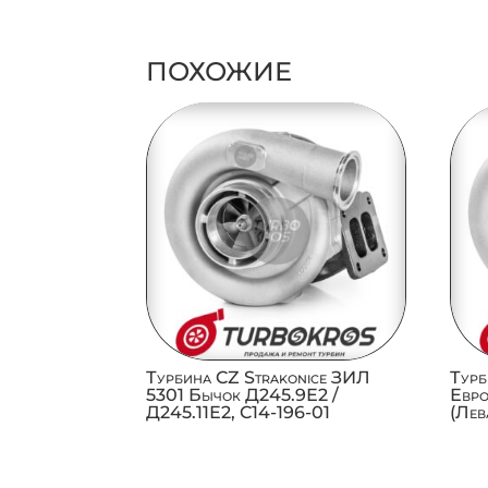
ПОХОЖИЕ
Турбина CZ Strakonice ЗИЛ
Турб
5301 Бычок Д245.9Е2 /
Евро
Д245.11Е2, C14-196-01
(Лев