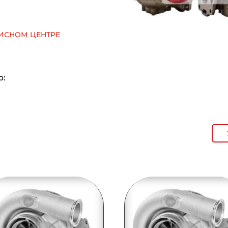
исном центре
р: