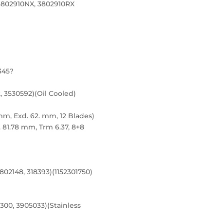
3802910NX, 3802910RX
345?
, 3530592)(Oil Cooled)
mm, Exd. 62. mm, 12 Blades)
 81.78 mm, Trm 6.37, 8+8
2148, 318393)(1152301750)
6300, 3905033)(Stainless