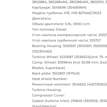
3802884, 3802884NX, 3802884RX, 3802910, 
Картридж: 3545696 (3545696H)
Модель турбины: H1E, H1E-8274AE/J16S3
Двигатель:
Объем двигателя: 5.9L, 5900 ccm
Тип топлива: Diesel
Угол наклона компрессорной части: 200/
Угол наклона турбинной части: 301/15?
Bearing Housing: 3530591 (3500591, 3500592
(1152301450)
Turbine Wheel: 3525687 (3536624)(Ind. 75. 
Comp. Wheel: 3599644 (Ind. 55.98 mm, Exd.
Blades, Superback)
Back plate: 3522801 (167543)
Heat shield Number:
Ремонтный комплект: 3545652 (4027309)(380
Turbine Housing:
Compressor Cover:
Gasket (turbine inlet): 210849 (3921926, 391
Steel)(Marine)