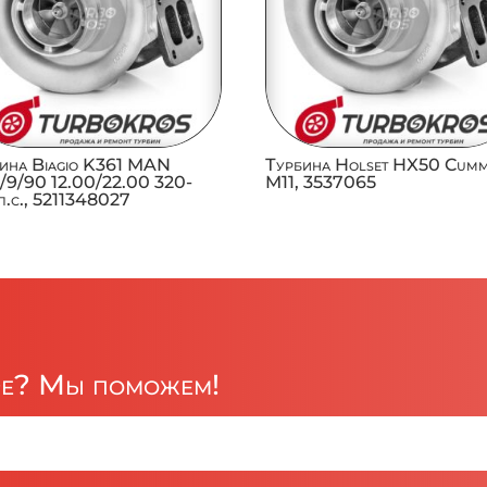
ина Biagio K361 MAN
Турбина Holset HX50 Cumm
/9/90 12.00/22.00 320-
M11, 3537065
л.с., 5211348027
ре? Мы поможем!