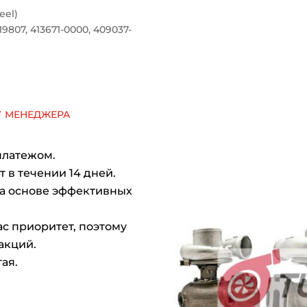
eel)
3519807, 413671-0000, 409037-
у менеджера
платежом.
 в течении 14 дней.
на основе эффективных
с приоритет, поэтому
акций.
ая.