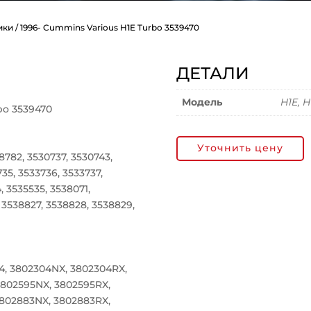
ики
/ 1996- Cummins Various H1E Turbo 3539470
ДЕТАЛИ
Модель
H1E, 
bo 3539470
Уточнить цену
782, 3530737, 3530743,
35, 3533736, 3533737,
, 3535535, 3538071,
, 3538827, 3538828, 3538829,
, 3802304NX, 3802304RX,
3802595NX, 3802595RX,
3802883NX, 3802883RX,