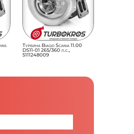
ins
Турбина Biagio Scania 11.00
DS11-01 265/360 л.с.,
5111248009