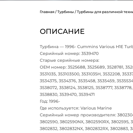
Главная
/
Турбины
/
Турбины для различной техн
ОПИСАНИЕ
Турбина — 1996- Cummins Various H1E Tur
Серийный номер: 3539470
Старые серийные номера:
OEM номер: 3525688, 3525689, 3528781, 3528
3531035, 353103500, 3531035H, 3532208, 35337
3534375, 3534376, 3535458, 3535459, 3535534
3538072, 3538124, 3538125, 3538777, 3538778
3538830, 3539470, 3539471
Год: 1996-
Где используется: Various Marine
Серийный номер производителя: 3802304
3802590, 3802590NX, 3802590RX, 3802595, 
3802832, 3802832NX, 3802832RX, 3802883, 