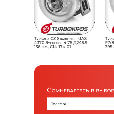
Турбина CZ Strakonice МАЗ
Турб
4370 Зубренок 4,75 Д245.9
F7/8
136 л.с., C14-174-01
395 
Сомневаетесь в выбо