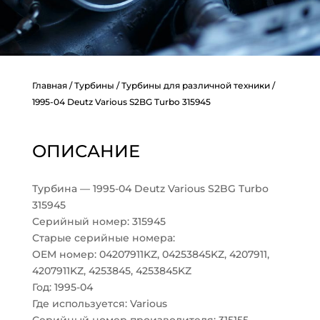
Главная
/
Турбины
/
Турбины для различной техники
/
1995-04 Deutz Various S2BG Turbo 315945
ОПИСАНИЕ
Турбина — 1995-04 Deutz Various S2BG Turbo
315945
Серийный номер: 315945
Старые серийные номера:
OEM номер: 04207911KZ, 04253845KZ, 4207911,
4207911KZ, 4253845, 4253845KZ
Год: 1995-04
Где используется: Various