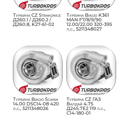
Турбина CZ Strakonice
Турбина Biagio K361
Д260.1 / Д260.2 /
MAN F7/8/9/90
Д260.8, K27-61-02
12.00/22.00 320-395
л.с., 5211348027
Турбина Biagio Scania
Турбина CZ ГАЗ
14.00 DSC14-08 420
Валдай 4.75
л.с., 5211348026
Д245.7Е2 119 л.с.,
C14-180-01