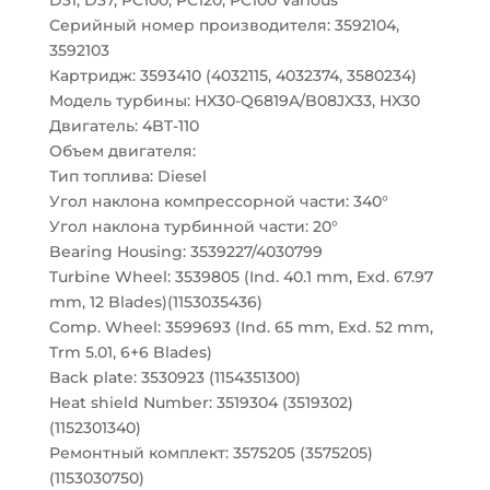
D31, D37, PC100, PC120, PC100 Various
Серийный номер производителя: 3592104,
3592103
Картридж: 3593410 (4032115, 4032374, 3580234)
Модель турбины: HX30-Q6819A/B08JX33, HX30
Двигатель: 4BT-110
Объем двигателя:
Тип топлива: Diesel
Угол наклона компрессорной части: 340°
Угол наклона турбинной части: 20°
Bearing Housing: 3539227/4030799
Turbine Wheel: 3539805 (Ind. 40.1 mm, Exd. 67.97
mm, 12 Blades)(1153035436)
Comp. Wheel: 3599693 (Ind. 65 mm, Exd. 52 mm,
Trm 5.01, 6+6 Blades)
Back plate: 3530923 (1154351300)
Heat shield Number: 3519304 (3519302)
(1152301340)
Ремонтный комплект: 3575205 (3575205)
(1153030750)