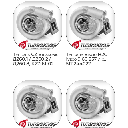
Турбина CZ Strakonice
Турбина Biagio H2C
Д260.1 / Д260.2 /
Iveco 9.60 257 л.с.,
Д260.8, K27-61-02
5111244022