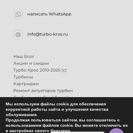
написать WhatsApp
info@turbo-kros.ru
Наш Блог
Акции и скидки
Турбо Крос 2010-2025 (с)
Турбины
Картриджи
Ремонт актуаторов турбин
Турбины для Ford Transit
Мы используем файлы cookie для обеспечения
Турбины для Mazda CX-7
корректной работы сайта и улучшения качества
Картридж для ГАЗон-Next
обслуживания.
Турбины HINO (Хино)
Продолжая пользоваться сайтом, вы соглашаетесь с
Купить новую турбину
использованием файлов cookie. Вы можете отключить их
в настройках своего браузера.
Контакты