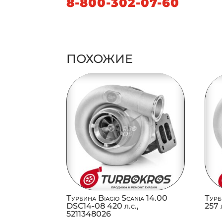
8-800-302-07-60
ПОХОЖИЕ
Турбина Biagio Scania 14.00
Турб
DSC14-08 420 л.с.,
257 
5211348026