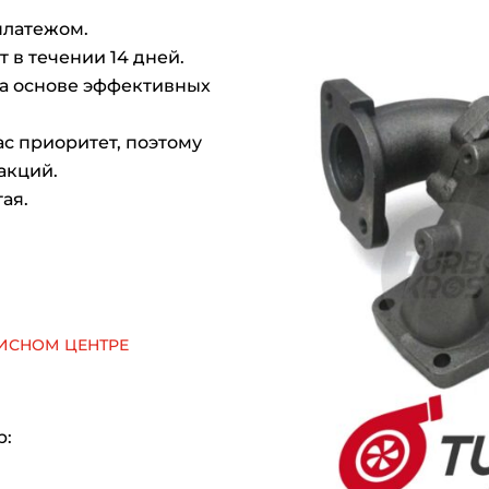
платежом.
 в течении 14 дней.
на основе эффективных
с приоритет, поэтому
акций.
ая.
исном центре
р: