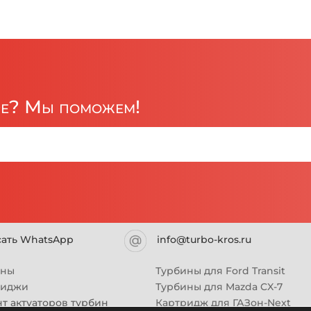
ре? Мы поможем!
сать WhatsApp
info@turbo-kros.ru
ины
Турбины для Ford Transit
риджи
Турбины для Mazda CX-7
т актуаторов турбин
Картридж для ГАЗон-Next