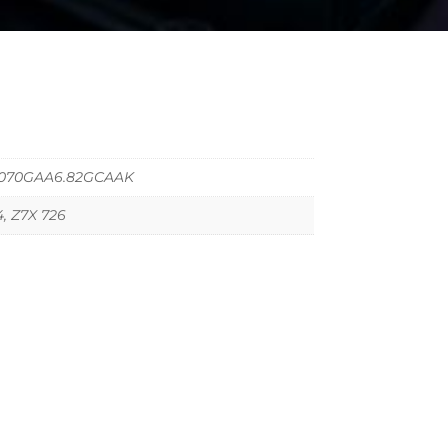
2070GAA6.82GCAAK
, Z7X 726